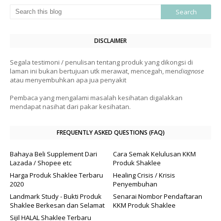
DISCLAIMER
Segala testimoni / penulisan tentang produk yang dikongsi di
laman ini bukan bertujuan utk merawat, mencegah, men
diagnose
atau menyembuhkan apa jua penyakit
Pembaca yang mengalami masalah kesihatan digalakkan
mendapat nasihat dari pakar kesihatan.
FREQUENTLY ASKED QUESTIONS (FAQ)
Bahaya Beli Supplement Dari
Cara Semak Kelulusan KKM
Lazada / Shopee etc
Produk Shaklee
Harga Produk Shaklee Terbaru
Healing Crisis / Krisis
2020
Penyembuhan
Landmark Study - Bukti Produk
Senarai Nombor Pendaftaran
Shaklee Berkesan dan Selamat
KKM Produk Shaklee
Sijil HALAL Shaklee Terbaru