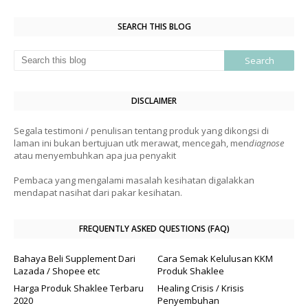
SEARCH THIS BLOG
DISCLAIMER
Segala testimoni / penulisan tentang produk yang dikongsi di
laman ini bukan bertujuan utk merawat, mencegah, men
diagnose
atau menyembuhkan apa jua penyakit
Pembaca yang mengalami masalah kesihatan digalakkan
mendapat nasihat dari pakar kesihatan.
FREQUENTLY ASKED QUESTIONS (FAQ)
Bahaya Beli Supplement Dari
Cara Semak Kelulusan KKM
Lazada / Shopee etc
Produk Shaklee
Harga Produk Shaklee Terbaru
Healing Crisis / Krisis
2020
Penyembuhan