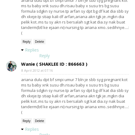
ariana dulu dpt bf smpi umur 7 bln je sbb syg pregnant kot
ms tu baby xnk susu dh.risau baby x susu trs bg susu
formula sdgkn sy nurse.tp arfan sy dpt bg df kat dia sbb sy
dh xkeje.tp stiap kali df arfan,ariana akn tgk je..mgkn dia
pelik kot..ms tu sy akn rs bersalah sgt kat dia.sy nak buat
tanderm(btl ke ejaan ni) nursing tp ariana xmo..sedihnye....:
(
Reply
Delete
Replies
Reply
Wanie ( SHAKLEE ID : 866663 )
8 April 2012 at 07:16
ariana dulu dpt bf smpi umur 7 bln je sbb syg pregnant kot
ms tu baby xnk susu dh.risau baby x susu trs bg susu
formula sdgkn sy nurse.tp arfan sy dpt bg df kat dia sbb sy
dh xkeje.tp stiap kali df arfan,ariana akn tgk je..mgkn dia
pelik kot..ms tu sy akn rs bersalah sgt kat dia.sy nak buat
tanderm(btl ke ejaan ni) nursing tp ariana xmo..sedihnye....:
(
Reply
Delete
Replies
Reply