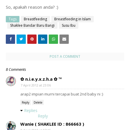
So, apakah reason anda? :)
Tags
Breastfeeding
Breastfeeding in Islam
Shaklee Bandar Baru Bangi
Susu Ibu
POST A COMMENT
8 Comments
✿ n.i.e.y.x.z.h.a ✿ ™
7 April 2012 at 23:06
arap2 impian murni tercapai buat 2nd baby ni :)
Reply
Delete
Replies
Reply
Wanie ( SHAKLEE ID : 866663 )