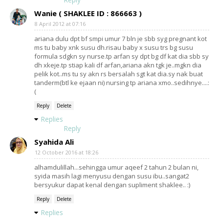
Wanie ( SHAKLEE ID : 866663 )
8 April 2012 at 07:16
ariana dulu dpt bf smpi umur 7 bln je sbb syg pregnant kot
ms tu baby xnk susu dh.risau baby x susu trs bg susu
formula sdgkn sy nurse.tp arfan sy dpt bg df kat dia sbb sy
dh xkeje.tp stiap kali df arfan,ariana akn tgk je..mgkn dia
pelik kot..ms tu sy akn rs bersalah sgt kat dia.sy nak buat
tanderm(btl ke ejaan ni) nursing tp ariana xmo..sedihnye....:
(
Reply
Delete
Replies
Reply
Syahida Ali
12 October 2016 at 18:26
alhamdulillah...sehingga umur aqeef 2 tahun 2 bulan ni,
syida masih lagi menyusu dengan susu ibu..sangat2
bersyukur dapat kenal dengan supliment shaklee.. :)
Reply
Delete
Replies