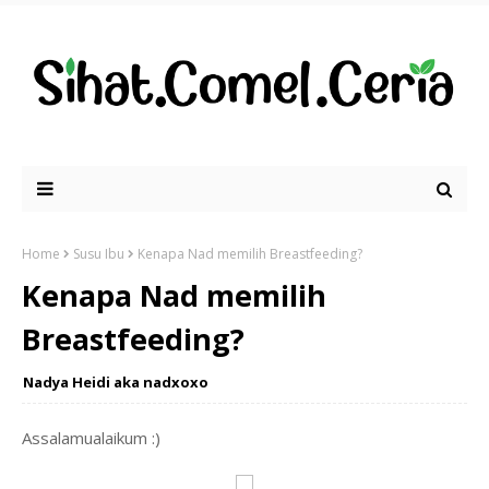
Home
Susu Ibu
Kenapa Nad memilih Breastfeeding?
Kenapa Nad memilih
Breastfeeding?
Nadya Heidi aka nadxoxo
Assalamualaikum :)