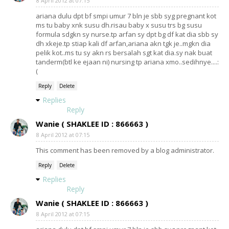
8 April 2012 at 07:15
ariana dulu dpt bf smpi umur 7 bln je sbb syg pregnant kot
ms tu baby xnk susu dh.risau baby x susu trs bg susu
formula sdgkn sy nurse.tp arfan sy dpt bg df kat dia sbb sy
dh xkeje.tp stiap kali df arfan,ariana akn tgk je..mgkn dia
pelik kot..ms tu sy akn rs bersalah sgt kat dia.sy nak buat
tanderm(btl ke ejaan ni) nursing tp ariana xmo..sedihnye....:
(
Reply
Delete
Replies
Reply
Wanie ( SHAKLEE ID : 866663 )
8 April 2012 at 07:15
This comment has been removed by a blog administrator.
Reply
Delete
Replies
Reply
Wanie ( SHAKLEE ID : 866663 )
8 April 2012 at 07:15