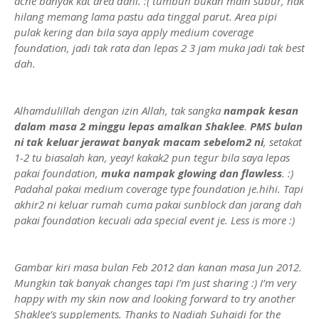
acne banyak kat area dahi. :( tumbuh bukan main subur, nak
hilang memang lama pastu ada tinggal parut. Area pipi
pulak kering dan bila saya apply medium coverage
foundation, jadi tak rata dan lepas 2 3 jam muka jadi tak best
dah.
Alhamdulillah dengan izin Allah, tak sangka
nampak kesan
dalam masa 2 minggu lepas amalkan Shaklee
.
PMS bulan
ni tak keluar jerawat banyak macam sebelom2 ni
, setakat
1-2 tu biasalah kan, yeay! kakak2 pun tegur bila saya lepas
pakai foundation,
muka nampak glowing dan flawless
. :)
Padahal pakai medium coverage type foundation je.hihi. Tapi
akhir2 ni keluar rumah cuma pakai sunblock dan jarang dah
pakai foundation kecuali ada special event je. Less is more :)
Gambar kiri masa bulan Feb 2012 dan kanan masa Jun 2012.
Mungkin tak banyak changes tapi I’m just sharing :) I’m very
happy with my skin now and looking forward to try another
Shaklee’s supplements. Thanks to Nadiah Suhaidi for the