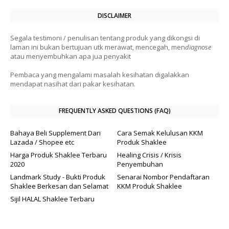
DISCLAIMER
Segala testimoni / penulisan tentang produk yang dikongsi di
laman ini bukan bertujuan utk merawat, mencegah, men
diagnose
atau menyembuhkan apa jua penyakit
Pembaca yang mengalami masalah kesihatan digalakkan
mendapat nasihat dari pakar kesihatan.
FREQUENTLY ASKED QUESTIONS (FAQ)
Bahaya Beli Supplement Dari
Cara Semak Kelulusan KKM
Lazada / Shopee etc
Produk Shaklee
Harga Produk Shaklee Terbaru
Healing Crisis / Krisis
2020
Penyembuhan
Landmark Study - Bukti Produk
Senarai Nombor Pendaftaran
Shaklee Berkesan dan Selamat
KKM Produk Shaklee
Sijil HALAL Shaklee Terbaru