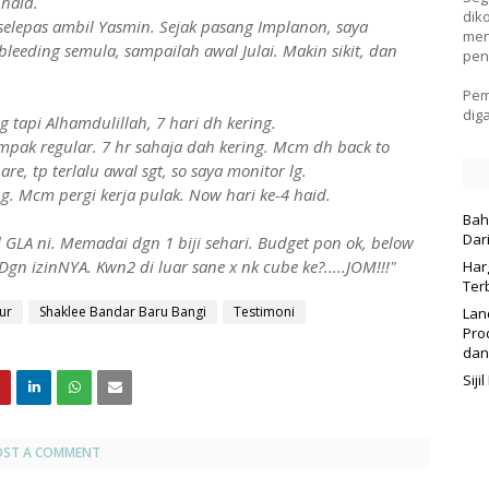
 haid.
dik
elepas ambil Yasmin. Sejak pasang Implanon, saya
men
 bleeding semula, sampailah awal Julai. Makin sikit, dan
pen
Pem
dig
g tapi Alhamdulillah, 7 hari dh kering.
ampak regular. 7 hr sahaja dah kering. Mcm dh back to
e, tp terlalu awal sgt, so saya monitor lg.
g. Mcm pergi kerja pulak. Now hari ke-4 haid.
Bah
Dar
 GLA ni. Memadai dgn 1 biji sehari. Budget pon ok, below
n izinNYA. Kwn2 di luar sane x nk cube ke?.....JOM!!!"
Har
Ter
ur
Shaklee Bandar Baru Bangi
Testimoni
Lan
Pro
dan
Sij
OST A COMMENT