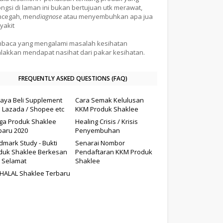
ongsi di laman ini bukan bertujuan utk merawat,
cegah, men
diagnose
atau menyembuhkan apa jua
yakit
baca yang mengalami masalah kesihatan
alakkan mendapat nasihat dari pakar kesihatan.
FREQUENTLY ASKED QUESTIONS (FAQ)
aya Beli Supplement
Cara Semak Kelulusan
i Lazada / Shopee etc
KKM Produk Shaklee
ga Produk Shaklee
Healing Crisis / Krisis
baru 2020
Penyembuhan
dmark Study - Bukti
Senarai Nombor
duk Shaklee Berkesan
Pendaftaran KKM Produk
 Selamat
Shaklee
il HALAL Shaklee Terbaru