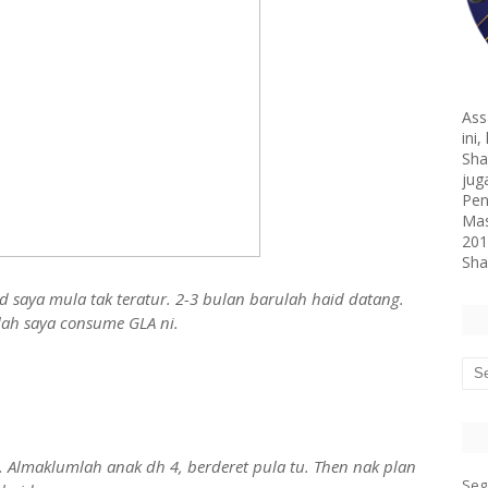
Ass
ini
Sha
jug
Pen
Mas
201
Sha
d saya mula tak teratur. 2-3 bulan barulah haid datang.
alah saya consume GLA ni.
 Almaklumlah anak dh 4, berderet pula tu. Then nak plan
Seg