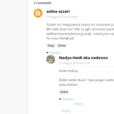
2 Comments
azlina azzeri
26 August 2014 at 09:46
Salam sis, tmpg tanya, masa sis consume y
Blh naik dua2 ke? Sbb sy tgh consume yasm
jadikan based planning anak...need your opi
for your feedback
Reply
Delete
Replies
Nadya Heidi aka nadxoxo
27 August 2014 at 01:00
Wslm Azlina,
Boleh ambil dua2. Tapi jangan amb
atau malam.
Delete
Replies
Reply
Reply