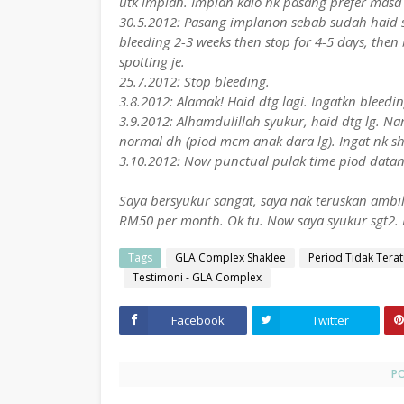
utk implan. Implan kalo nk pasang prefer masa
30.5.2012: Pasang implanon sebab sudah haid s
bleeding 2-3 weeks then stop for 4-5 days, then
spotting je.
25.7.2012: Stop bleeding.
3.8.2012: Alamak! Haid dtg lagi. Ingatkn bleedin
3.9.2012: Alhamdulillah syukur, haid dtg lg. N
normal dh (piod mcm anak dara lg). Ingat nk shar
3.10.2012: Now punctual pulak time piod datan
Saya bersyukur sangat, saya nak teruskan ambil
RM50 per month. Ok tu. Now saya syukur sgt2. Dg
Tags
GLA Complex Shaklee
Period Tidak Terat
Testimoni - GLA Complex
Facebook
Twitter
P