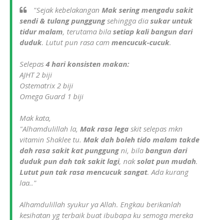
"Sejak kebelakangan
Mak sering mengadu sakit
sendi & tulang punggung
sehingga dia
sukar untuk
tidur malam
, terutama bila
setiap kali bangun dari
duduk
. Lutut pun rasa cam
mencucuk-cucuk
.
Selepas
4 hari konsisten makan:
AJHT 2 biji
Ostematrix 2 biji
Omega Guard 1 biji
Mak kata,
"Alhamdulillah la,
Mak rasa lega
skit selepas mkn
vitamin Shaklee tu.
Mak dah boleh tido malam
takde
dah rasa sakit kat punggung
ni, bila
bangun dari
duduk pun dah tak sakit lagi
, nak
solat pun mudah
.
Lutut pun tak rasa mencucuk sangat
. Ada kurang
laa.."
Alhamdulillah syukur ya Allah. Engkau berikanlah
kesihatan yg terbaik buat ibubapa ku semoga mereka