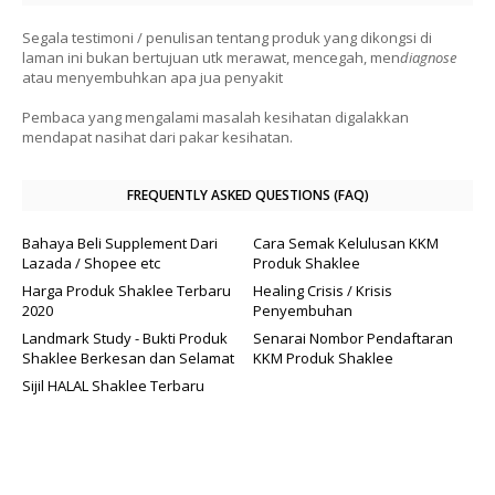
Segala testimoni / penulisan tentang produk yang dikongsi di
laman ini bukan bertujuan utk merawat, mencegah, men
diagnose
atau menyembuhkan apa jua penyakit
Pembaca yang mengalami masalah kesihatan digalakkan
mendapat nasihat dari pakar kesihatan.
FREQUENTLY ASKED QUESTIONS (FAQ)
Bahaya Beli Supplement Dari
Cara Semak Kelulusan KKM
Lazada / Shopee etc
Produk Shaklee
Harga Produk Shaklee Terbaru
Healing Crisis / Krisis
2020
Penyembuhan
Landmark Study - Bukti Produk
Senarai Nombor Pendaftaran
Shaklee Berkesan dan Selamat
KKM Produk Shaklee
Sijil HALAL Shaklee Terbaru