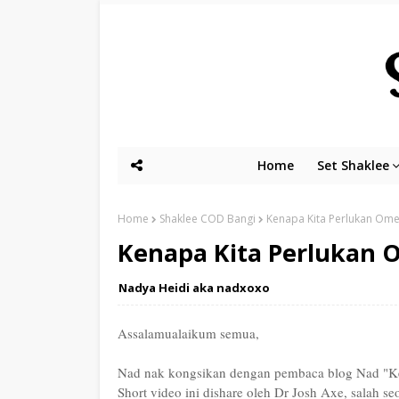
Home
Set Shaklee
Home
Shaklee COD Bangi
Kenapa Kita Perlukan Omeg
Kenapa Kita Perlukan O
Nadya Heidi aka nadxoxo
Assalamualaikum semua,
Nad nak kongsikan dengan pembaca blog Nad "K
Short video ini dishare oleh Dr Josh Axe, salah