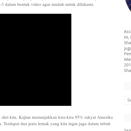
-3 dalam bentuk video agar mudah untuk difahami.
Ass
ini
Sha
jug
Pen
Mas
201
Sha
 diet kita. Kajian menunjukkan kira-kira 95% rakyat Amerika
 Terdapat dua jenis lemak yang kita ingin jaga dalam tubuh
Seg