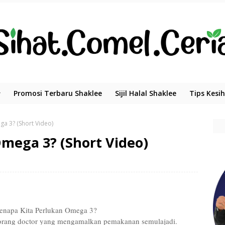
Promosi Terbaru Shaklee
Sijil Halal Shaklee
Tips Kesi
a 3? (Short Video)
mega 3? (Short Video)
enapa Kita Perlukan Omega 3?
 seorang doctor yang mengamalkan pemakanan semulajadi.