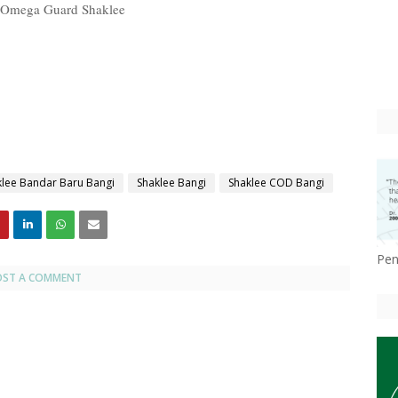
t Omega Guard Shaklee
klee Bandar Baru Bangi
Shaklee Bangi
Shaklee COD Bangi
Pen
OST A COMMENT