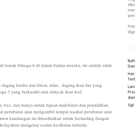
dik
men
pen
Pem
dig
Bah
id lemak Omega-6 di dalam badan mereka, ini adalah salah
Dar
Har
Ter
daging lembu dan bison, telur, daging ikan liar yang
Lan
ega-3 yang berkualiti atau minyak ikan kod.
Pro
dan
sh Axe, dan hanya untuk tujuan maklumat dan pendidikan
Sij
hat perubatan atau mengambil tempat nasihat perubatan atau
onton kandungan ini dinasihatkan untuk berunding dengan
rkelayakan mengenai soalan kesihatan tertentu.