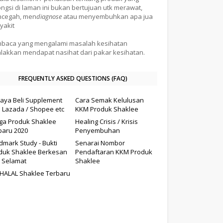
ongsi di laman ini bukan bertujuan utk merawat,
cegah, men
diagnose
atau menyembuhkan apa jua
yakit
baca yang mengalami masalah kesihatan
alakkan mendapat nasihat dari pakar kesihatan.
FREQUENTLY ASKED QUESTIONS (FAQ)
aya Beli Supplement
Cara Semak Kelulusan
i Lazada / Shopee etc
KKM Produk Shaklee
ga Produk Shaklee
Healing Crisis / Krisis
baru 2020
Penyembuhan
dmark Study - Bukti
Senarai Nombor
duk Shaklee Berkesan
Pendaftaran KKM Produk
 Selamat
Shaklee
il HALAL Shaklee Terbaru