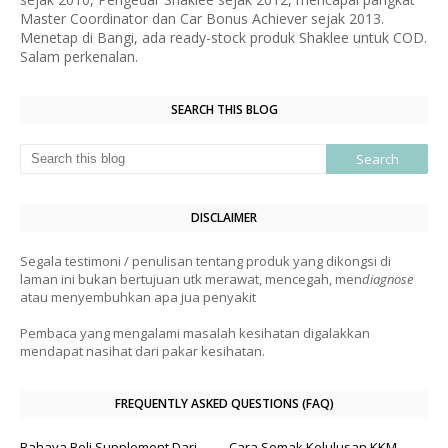
Master Coordinator dan Car Bonus Achiever sejak 2013.
Menetap di Bangi, ada ready-stock produk Shaklee untuk COD.
Salam perkenalan.
SEARCH THIS BLOG
DISCLAIMER
Segala testimoni / penulisan tentang produk yang dikongsi di
laman ini bukan bertujuan utk merawat, mencegah, men
diagnose
atau menyembuhkan apa jua penyakit
Pembaca yang mengalami masalah kesihatan digalakkan
mendapat nasihat dari pakar kesihatan.
FREQUENTLY ASKED QUESTIONS (FAQ)
Bahaya Beli Supplement Dari
Cara Semak Kelulusan KKM