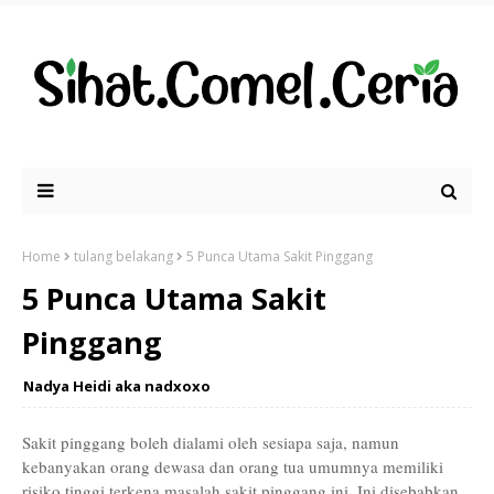
Home
tulang belakang
5 Punca Utama Sakit Pinggang
5 Punca Utama Sakit
Pinggang
Nadya Heidi aka nadxoxo
Sakit pinggang boleh dialami oleh sesiapa saja, namun
kebanyakan orang dewasa dan orang tua umumnya memiliki
risiko tinggi terkena masalah sakit pinggang ini. Ini disebabkan