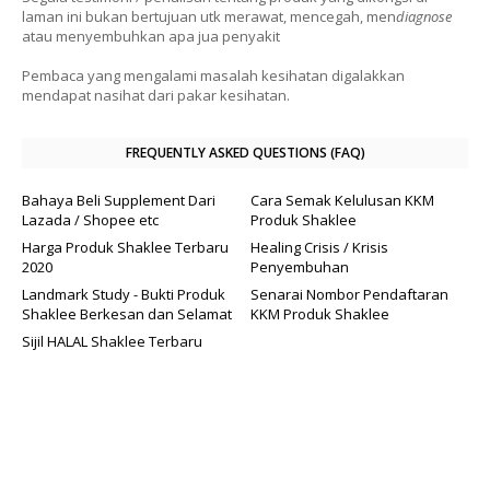
laman ini bukan bertujuan utk merawat, mencegah, men
diagnose
atau menyembuhkan apa jua penyakit
Pembaca yang mengalami masalah kesihatan digalakkan
mendapat nasihat dari pakar kesihatan.
FREQUENTLY ASKED QUESTIONS (FAQ)
Bahaya Beli Supplement Dari
Cara Semak Kelulusan KKM
Lazada / Shopee etc
Produk Shaklee
Harga Produk Shaklee Terbaru
Healing Crisis / Krisis
2020
Penyembuhan
Landmark Study - Bukti Produk
Senarai Nombor Pendaftaran
Shaklee Berkesan dan Selamat
KKM Produk Shaklee
Sijil HALAL Shaklee Terbaru