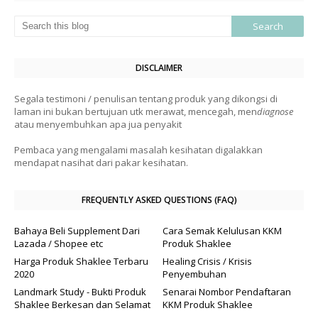
DISCLAIMER
Segala testimoni / penulisan tentang produk yang dikongsi di
laman ini bukan bertujuan utk merawat, mencegah, men
diagnose
atau menyembuhkan apa jua penyakit
Pembaca yang mengalami masalah kesihatan digalakkan
mendapat nasihat dari pakar kesihatan.
FREQUENTLY ASKED QUESTIONS (FAQ)
Bahaya Beli Supplement Dari
Cara Semak Kelulusan KKM
Lazada / Shopee etc
Produk Shaklee
Harga Produk Shaklee Terbaru
Healing Crisis / Krisis
2020
Penyembuhan
Landmark Study - Bukti Produk
Senarai Nombor Pendaftaran
Shaklee Berkesan dan Selamat
KKM Produk Shaklee