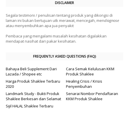
DISCLAIMER
Segala testimoni / penulisan tentang produk yang dikongsi di
laman ini bukan bertujuan utk merawat, mencegah, men
diagnose
atau menyembuhkan apa jua penyakit
Pembaca yang mengalami masalah kesihatan digalakkan
mendapat nasihat dari pakar kesihatan.
FREQUENTLY ASKED QUESTIONS (FAQ)
Bahaya Beli Supplement Dari
Cara Semak Kelulusan KKM
Lazada / Shopee etc
Produk Shaklee
Harga Produk Shaklee Terbaru
Healing Crisis / Krisis
2020
Penyembuhan
Landmark Study - Bukti Produk
Senarai Nombor Pendaftaran
Shaklee Berkesan dan Selamat
KKM Produk Shaklee
Sijil HALAL Shaklee Terbaru