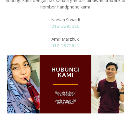
hubungi kami dengan klik sahaja gambar dibawah atau link di
nombor handphone kami.
Nadiah Suhaidi
012-2295680
Amir Marzhuki
012-2372641