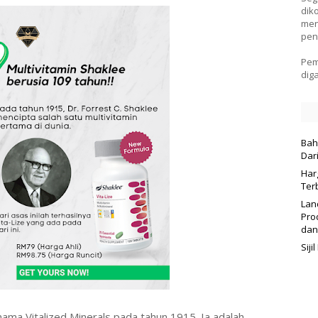
dik
men
pen
Pem
dig
Bah
Dar
Har
Ter
Lan
Pro
dan
Sij
 nama Vitalized Minerals pada tahun 1915. Ia adalah