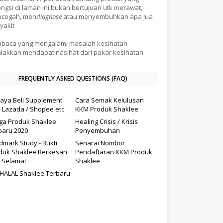
ongsi di laman ini bukan bertujuan utk merawat,
cegah, men
diagnose
atau menyembuhkan apa jua
yakit
baca yang mengalami masalah kesihatan
alakkan mendapat nasihat dari pakar kesihatan.
FREQUENTLY ASKED QUESTIONS (FAQ)
aya Beli Supplement
Cara Semak Kelulusan
i Lazada / Shopee etc
KKM Produk Shaklee
ga Produk Shaklee
Healing Crisis / Krisis
baru 2020
Penyembuhan
dmark Study - Bukti
Senarai Nombor
duk Shaklee Berkesan
Pendaftaran KKM Produk
 Selamat
Shaklee
il HALAL Shaklee Terbaru