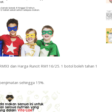
li RM93 dan Harga Runcit RM116/25. 1 botol boleh tahan 1
t penjimatan sehingga 15%.