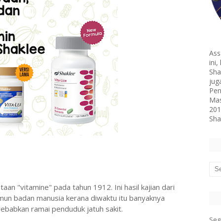
Ass
ini
Sha
jug
Pen
Mas
201
Sha
aan "vitamine" pada tahun 1912. Ini hasil kajian dari
mun badan manusia kerana diwaktu itu banyaknya
ebabkan ramai penduduk jatuh sakit.
Seg