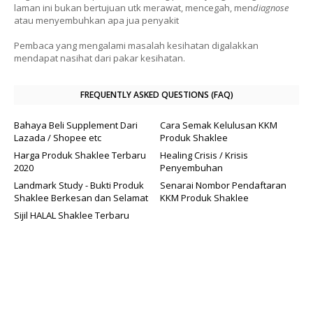
laman ini bukan bertujuan utk merawat, mencegah, men
diagnose
atau menyembuhkan apa jua penyakit
Pembaca yang mengalami masalah kesihatan digalakkan
mendapat nasihat dari pakar kesihatan.
FREQUENTLY ASKED QUESTIONS (FAQ)
Bahaya Beli Supplement Dari
Cara Semak Kelulusan KKM
Lazada / Shopee etc
Produk Shaklee
Harga Produk Shaklee Terbaru
Healing Crisis / Krisis
2020
Penyembuhan
Landmark Study - Bukti Produk
Senarai Nombor Pendaftaran
Shaklee Berkesan dan Selamat
KKM Produk Shaklee
Sijil HALAL Shaklee Terbaru