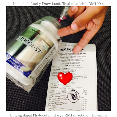
Ini hadiah Lucky Draw kami. Total nilai lebih RM100 :)
Untung dapat Phytocol ni. Harga RM197 sebotol. Downline