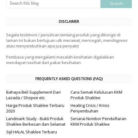
DISCLAIMER
Segala testimoni / penulisan tentang produk yang dikongsi di
laman ini bukan bertujuan utk merawat, mencegah, men
diagnose
atau menyembuhkan apa jua penyakit
Pembaca yang mengalami masalah kesihatan digalakkan
mendapat nasihat dari pakar kesihatan.
FREQUENTLY ASKED QUESTIONS (FAQ)
Bahaya Beli Supplement Dari
Cara Semak Kelulusan KKM
Lazada / Shopee etc
Produk Shaklee
Harga Produk Shaklee Terbaru
Healing Crisis / Krisis
2020
Penyembuhan
Landmark Study - Bukti Produk
Senarai Nombor Pendaftaran
Shaklee Berkesan dan Selamat
KKM Produk Shaklee
Sijil HALAL Shaklee Terbaru