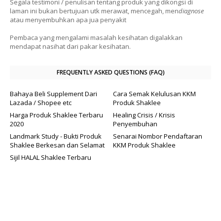
Segala testimoni / penulisan tentang produk yang dikongsi di
laman ini bukan bertujuan utk merawat, mencegah, men
diagnose
atau menyembuhkan apa jua penyakit
Pembaca yang mengalami masalah kesihatan digalakkan
mendapat nasihat dari pakar kesihatan.
FREQUENTLY ASKED QUESTIONS (FAQ)
Bahaya Beli Supplement Dari
Cara Semak Kelulusan KKM
Lazada / Shopee etc
Produk Shaklee
Harga Produk Shaklee Terbaru
Healing Crisis / Krisis
2020
Penyembuhan
Landmark Study - Bukti Produk
Senarai Nombor Pendaftaran
Shaklee Berkesan dan Selamat
KKM Produk Shaklee
Sijil HALAL Shaklee Terbaru