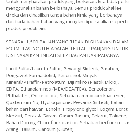
Untuk menghasilkan produk yang berkesan, kita tidak perlu
menggunakan bahan berbahaya. Semua produk Shaklee
direka dan dihasilkan tanpa bahan kimia yang berbahaya
dan tiada bahan-bahan yang mungkin dipersoalkan seperti
produk-produk lain.
SENARAI 1,500 BAHAN YANG TIDAK DIGUNAKAN DALAM
FORMULASI YOUTH ADALAH TERLALU PANJANG UNTUK
DISENARAIKAN. INILAH SEBAHAGIAN DARIPADANYA:
Lauril Sulfat/Laureth Sulfat, Pewangi Sintetik, Paraben,
Pengawet Formaldehid, Resorsinol, Minyak
Mineral/Paraffin/Petrolatum, Biji mikro (Plastik Mikro),
EDTA, Ethanolamines (MEA/DEA/TEA), Benzofenon,
Phthalates, Cyclosilicone, Sebatian ammonium kuartener,
Quaternium-15, Hydroquinone, Pewarna Sintetik, Bahan-
bahan dari haiwan, Lanolin, Propylene glycol, Logam Berat,
Merkuri, Perak & Garam, Garam Barium, Pelarut, Toluene,
Bahan Dorong Chlorofluorocarbon, Sebatian berfluorin, Tar
Arang, Talkum, Gandum (Gluten)