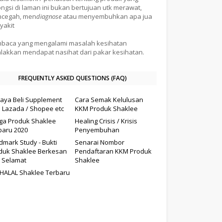
ongsi di laman ini bukan bertujuan utk merawat,
cegah, men
diagnose
atau menyembuhkan apa jua
yakit
baca yang mengalami masalah kesihatan
alakkan mendapat nasihat dari pakar kesihatan.
FREQUENTLY ASKED QUESTIONS (FAQ)
aya Beli Supplement
Cara Semak Kelulusan
i Lazada / Shopee etc
KKM Produk Shaklee
ga Produk Shaklee
Healing Crisis / Krisis
baru 2020
Penyembuhan
dmark Study - Bukti
Senarai Nombor
duk Shaklee Berkesan
Pendaftaran KKM Produk
 Selamat
Shaklee
il HALAL Shaklee Terbaru