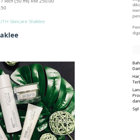
 Rich (50 ml) RM 250.00
dik
.50
men
pen
UTH Skincare Shaklee
Pem
dig
haklee
Bah
Dar
Har
Ter
Lan
Pro
dan
Sij