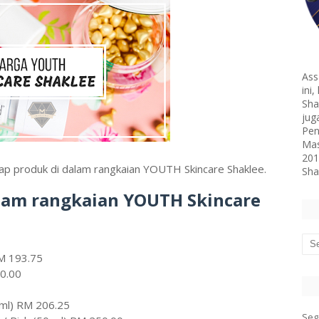
Ass
ini
Sha
jug
Pen
Mas
201
etiap produk di dalam rangkaian YOUTH Skincare Shaklee.
Sha
alam rangkaian YOUTH Skincare
M 193.75
0.00
ml) RM 206.25
Seg