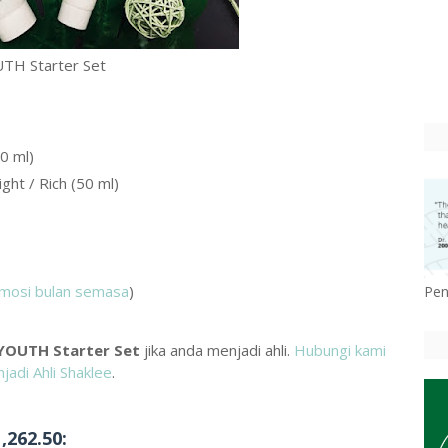
TH Starter Set
0 ml)
ht / Rich (50 ml)
mosi bulan semasa
)
Pen
YOUTH Starter Set
jika anda menjadi ahli.
Hubungi kami
jadi Ahli Shaklee
.
262.50: