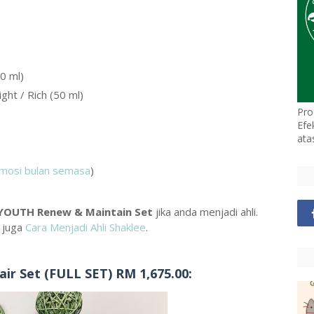
0 ml)
ht / Rich (50 ml)
Pro
Efe
ata
mosi bulan semasa
)
YOUTH Renew & Maintain Set
jika anda menjadi ahli.
 juga
Cara Menjadi Ahli Shaklee
.
r Set (FULL SET) RM 1,675.00: