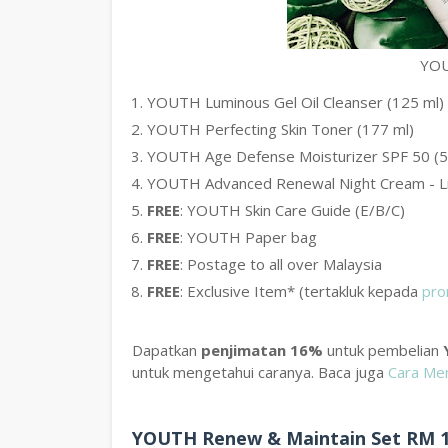
YOU
YOUTH Luminous Gel Oil Cleanser (125 ml)
YOUTH Perfecting Skin Toner (177 ml)
YOUTH Age Defense Moisturizer SPF 50 (5
YOUTH Advanced Renewal Night Cream - Lig
FREE
: YOUTH Skin Care Guide (E/B/C)
FREE
: YOUTH Paper bag
FREE
: Postage to all over Malaysia
FREE
: Exclusive Item* (tertakluk kepada
pro
Dapatkan
penjimatan 16%
untuk pembelian
untuk mengetahui caranya. Baca juga
Cara Men
YOUTH Renew & Maintain Set RM 1,