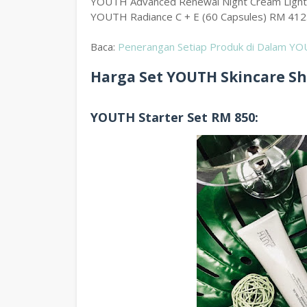
YOUTH Advanced Renewal Night Cream Light /
YOUTH Radiance C + E (60 Capsules) RM 412
Baca:
Penerangan Setiap Produk di Dalam YO
Harga Set YOUTH Skincare S
YOUTH Starter Set RM 850: